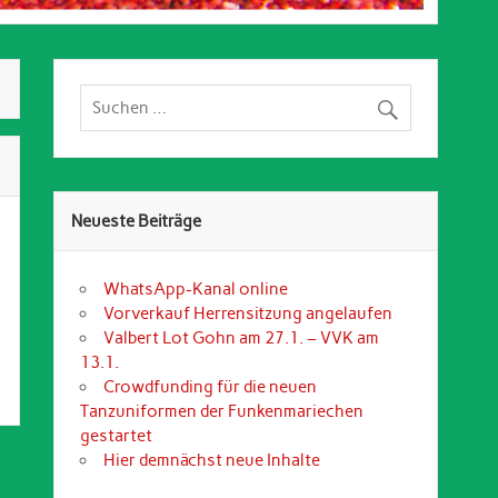
Neueste Beiträge
WhatsApp-Kanal online
Vorverkauf Herrensitzung angelaufen
Valbert Lot Gohn am 27.1. – VVK am
13.1.
Crowdfunding für die neuen
Tanzuniformen der Funkenmariechen
gestartet
Hier demnächst neue Inhalte