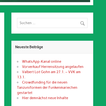
Neueste Beiträge
WhatsApp-Kanal online
Vorverkauf Herrensitzung angelaufen
Valbert Lot Gohn am 27.1. – VVK am
13.1.
Crowdfunding für die neuen
Tanzuniformen der Funkenmariechen
gestartet
Hier demnächst neue Inhalte