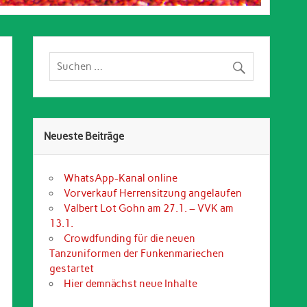
Neueste Beiträge
WhatsApp-Kanal online
Vorverkauf Herrensitzung angelaufen
Valbert Lot Gohn am 27.1. – VVK am
13.1.
Crowdfunding für die neuen
Tanzuniformen der Funkenmariechen
gestartet
Hier demnächst neue Inhalte